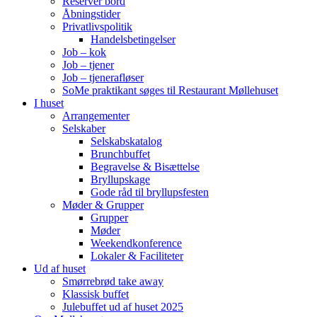
Reserver bord
Åbningstider
Privatlivspolitik
Handelsbetingelser
Job – kok
Job – tjener
Job – tjenerafløser
SoMe praktikant søges til Restaurant Møllehuset
I huset
Arrangementer
Selskaber
Selskabskatalog
Brunchbuffet
Begravelse & Bisættelse
Bryllupskage
Gode råd til bryllupsfesten
Møder & Grupper
Grupper
Møder
Weekendkonference
Lokaler & Faciliteter
Ud af huset
Smørrebrød take away
Klassisk buffet
Julebuffet ud af huset 2025