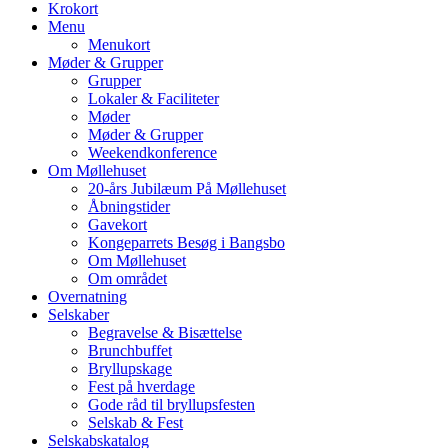
Krokort
Menu
Menukort
Møder & Grupper
Grupper
Lokaler & Faciliteter
Møder
Møder & Grupper
Weekendkonference
Om Møllehuset
20-års Jubilæum På Møllehuset
Åbningstider
Gavekort
Kongeparrets Besøg i Bangsbo
Om Møllehuset
Om området
Overnatning
Selskaber
Begravelse & Bisættelse
Brunchbuffet
Bryllupskage
Fest på hverdage
Gode råd til bryllupsfesten
Selskab & Fest
Selskabskatalog