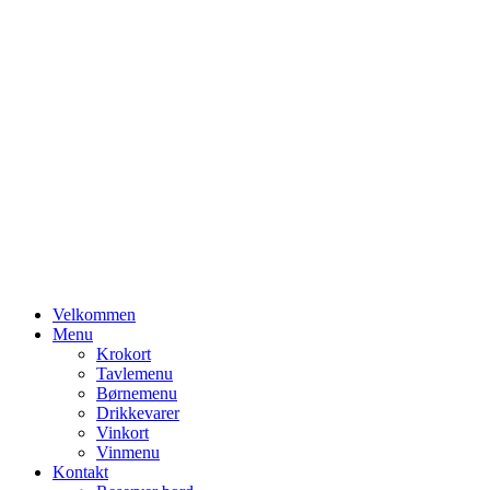
Primary
Velkommen
Menu
Menu
Krokort
Tavlemenu
Børnemenu
Drikkevarer
Vinkort
Vinmenu
Kontakt