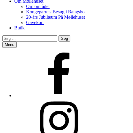
Om Møllehuset
Om området
Kongeparrets Besøg i Bangsbo
20-års Jubilæum På Møllehuset
Gavekort
Butik
Search
Søg
efter:
Menu
Facebook
Instagram