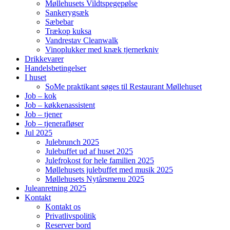
Møllehusets Vildtspegepølse
Sankerygsæk
Sæbebar
Trækop kuksa
Vandrestav Cleanwalk
Vinoplukker med knæk tjernerkniv
Drikkevarer
Handelsbetingelser
I huset
SoMe praktikant søges til Restaurant Møllehuset
Job – kok
Job – køkkenassistent
Job – tjener
Job – tjenerafløser
Jul 2025
Julebrunch 2025
Julebuffet ud af huset 2025
Julefrokost for hele familien 2025
Møllehusets julebuffet med musik 2025
Møllehusets Nytårsmenu 2025
Juleanretning 2025
Kontakt
Kontakt os
Privatlivspolitik
Reserver bord