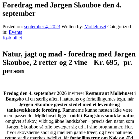
Foredrag med Jørgen Skouboe den 4.
september
Posted on:
september 4, 2023
Written by:
Mollehuset
Categorized
in:
Events
Køb billet
Natur, jagt og mad - foredrag med Jørgen
Skouboe, 2 retter og 2 vine - Kr. 695,- pr.
person
Fredag den 4. september 2026
inviterer
Restaurant Møllehuset i
Bangsbo
til en særlig aften i naturens og fortællingernes tegn, når
J
ørgen Skouboe gæster stedet med et levende og
tankevækkende foredrag
. Rammerne kunne næsten ikke være
mere passende. Møllehuset ligger
midt i Bangsbos smukke natur
,
omgivet af skov, vildt og åbne landskaber – præcis den natur, som
Jørgen Skouboe så ofte bevæger sig ud i i sine programmer. Her,
hvor skovstierne snor sig imellem gamle træer, og hvor naturens
rytme stadig mærkes tydeligt, får
fortællingerne om Nak og Æd,