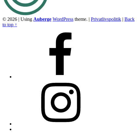
© 2026
|
Using
Auberge
WordPress
theme.
|
Privatlivspolitik
|
Back
to top ↑
Facebook
Instagram
Back
to