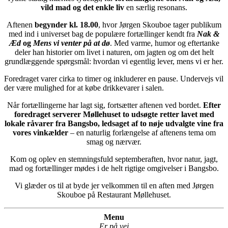
vild mad og det enkle liv
en særlig resonans.
Aftenen
begynder kl. 18.00
, hvor Jørgen Skouboe tager publikum
med ind i universet bag de populære fortællinger kendt fra
Nak &
Æd
og
Mens vi venter på at dø
. Med varme, humor og eftertanke
deler han historier om livet i naturen, om jagten og om det helt
grundlæggende spørgsmål: hvordan vi egentlig lever, mens vi er her.
Foredraget varer cirka to timer og inkluderer en pause. Undervejs vil
der være mulighed for at købe drikkevarer i salen.
Når fortællingerne har lagt sig, fortsætter aftenen ved bordet.
Efter
foredraget serverer Møllehuset to udsøgte retter lavet med
lokale råvarer fra Bangsbo, ledsaget af to nøje udvalgte vine fra
vores vinkælder
– en naturlig forlængelse af aftenens tema om
smag og nærvær.
Kom og oplev en stemningsfuld septemberaften, hvor natur, jagt,
mad og fortællinger mødes i de helt rigtige omgivelser i Bangsbo.
Vi glæder os til at byde jer velkommen til en aften med Jørgen
Skouboe på Restaurant Møllehuset.
Menu
Er på vej