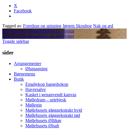
X
Facebook
Tagged as:
Foredrag og spisning
Jørgen Skouboe
Nak og æd
Indlægsnavigation
Previous post
Fredagsglasset 21. august
Next post
Fredagsglasset 18. september
Sidebar
Toggle sidebar
sider
Arrangementer
Ølsmagning
Børnemenu
Butik
Emaljekop bangsbokop
Havresalve
Kasket i genanvendt kanvas
Mølledram – urtebjesk
Møllegin
Møllehusets gløggekstrakt hvid
Møllehusets gløggekstrakt rød
Møllehusets Øllikør
Møllehusets Ølsalt