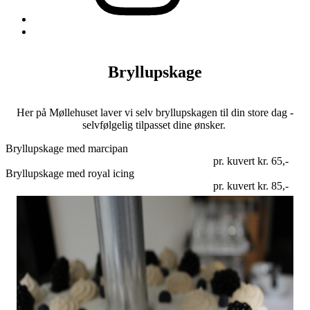
Back
to
top
↑
Bryllupskage
Her på Møllehuset laver vi selv bryllupskagen til din store dag -
selvfølgelig tilpasset dine ønsker.
Bryllupskage med marcipan
pr. kuvert kr. 65,-
Bryllupskage med royal icing
pr. kuvert kr. 85,-