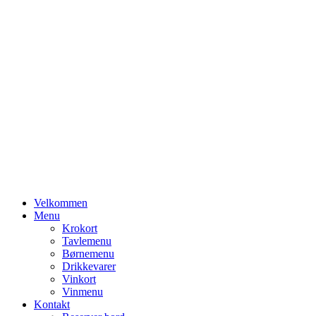
Primary
Velkommen
Menu
Menu
Krokort
Tavlemenu
Børnemenu
Drikkevarer
Vinkort
Vinmenu
Kontakt