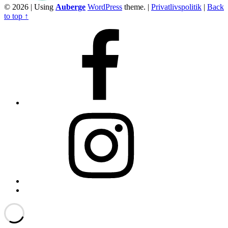
© 2026
|
Using
Auberge
WordPress
theme.
|
Privatlivspolitik
|
Back
to top ↑
Facebook
Instagram
Back
to
top
↑