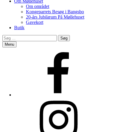
Om Møllehuset
Om området
Kongeparrets Besøg i Bangsbo
20-års Jubilæum På Møllehuset
Gavekort
Butik
Search
Søg
efter:
Menu
Facebook
Instagram