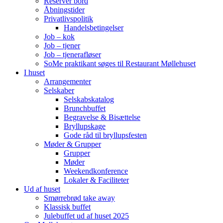
Reserver bord
Åbningstider
Privatlivspolitik
Handelsbetingelser
Job – kok
Job – tjener
Job – tjenerafløser
SoMe praktikant søges til Restaurant Møllehuset
I huset
Arrangementer
Selskaber
Selskabskatalog
Brunchbuffet
Begravelse & Bisættelse
Bryllupskage
Gode råd til bryllupsfesten
Møder & Grupper
Grupper
Møder
Weekendkonference
Lokaler & Faciliteter
Ud af huset
Smørrebrød take away
Klassisk buffet
Julebuffet ud af huset 2025