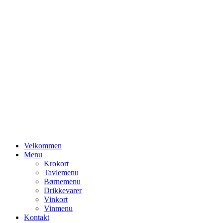
Primary
Velkommen
Menu
Menu
Krokort
Tavlemenu
Børnemenu
Drikkevarer
Vinkort
Vinmenu
Kontakt