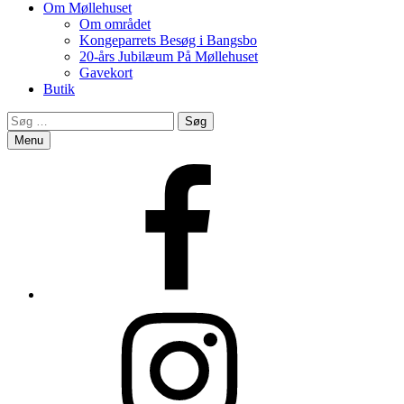
Om Møllehuset
Om området
Kongeparrets Besøg i Bangsbo
20-års Jubilæum På Møllehuset
Gavekort
Butik
Search
Søg
efter:
Menu
Facebook
Instagram