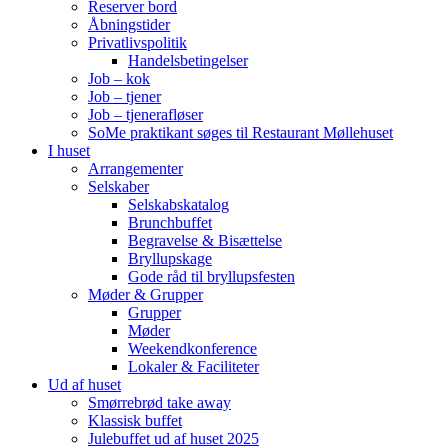
Reserver bord
Åbningstider
Privatlivspolitik
Handelsbetingelser
Job – kok
Job – tjener
Job – tjenerafløser
SoMe praktikant søges til Restaurant Møllehuset
I huset
Arrangementer
Selskaber
Selskabskatalog
Brunchbuffet
Begravelse & Bisættelse
Bryllupskage
Gode råd til bryllupsfesten
Møder & Grupper
Grupper
Møder
Weekendkonference
Lokaler & Faciliteter
Ud af huset
Smørrebrød take away
Klassisk buffet
Julebuffet ud af huset 2025