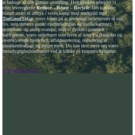
at bidrage til den grønne omstilling. Helt konkret arbejder vi
efter levereglerne
Reduce – Reuse – Recycle
. Det kommer
blandt andet til udtryk i vores kamp mod madspild med
TooGoodToGo
, vores fokus på at genbruge stearinrester til nye
lys, som støbes i gamle marmeladeglas og mælkekartoner,
østershatte og andre svampe, som vi dyrker i gammelt
kaffegrums, vores sæbebarer som laves af urter fra Bangsbo og
overskydende hjortefedt, affaldssortering, reducering af
plastikemballage og meget mere. Du kan lære mere om vores
bæredygtighedsindsatser ved at klikke på knappen herunder.
LÆS MERE HER