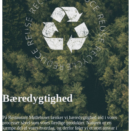
Bæredygtighed
På Restaurant Møllehuset tænker vi bæredygtighed ind i vores
processer såvel som vores færdige produkter. Naturen er en
kæmpe del af vores hverdag, og derfor føler vi et stort ansvar i