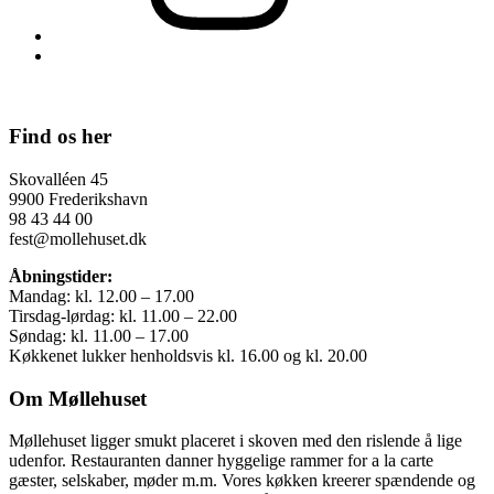
Back
to
Site
top
↑
banner
Front
Find os her
page
Skovalléen 45
sidebar
9900 Frederikshavn
98 43 44 00
fest@mollehuset.dk
Åbningstider:
Mandag: kl. 12.00 – 17.00
Tirsdag-lørdag: kl. 11.00 – 22.00
Søndag: kl. 11.00 – 17.00
Køkkenet lukker henholdsvis kl. 16.00 og kl. 20.00
Om Møllehuset
Møllehuset ligger smukt placeret i skoven med den rislende å lige
udenfor. Restauranten danner hyggelige rammer for a la carte
gæster, selskaber, møder m.m. Vores køkken kreerer spændende og