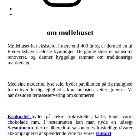
Back
to
top
↑
om møllehuset
Møllehuset har eksisteret i mere end 400 år og er dermed en af
Frederikshavns ældste bygninger. De gamle stuer er nænsomt
renoveret, og danner hyggelige rammer om traditionsrige
mærkedage.
Med sine moderne, lyse sale, byder pavillionen på rig mulighed
for enhver festlig lejlighed - kun fantasien sætter grænser. Vi
har desuden terrasseservering om sommeren.
Krokortet
byder på lækre frokostretter, kaffe, kage, varm
chokolade mm. I restauranten kan man nyde en udsøgt
Sæsonmenu
, der er tilberedt af sæsonernes forskellige råvarer
akkompagneret af spændende vine fra vores
vinkort
.