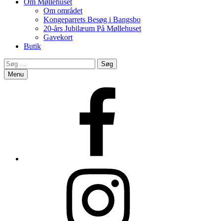
Om Møllehuset
Om området
Kongeparrets Besøg i Bangsbo
20-års Jubilæum På Møllehuset
Gavekort
Butik
Search
Søg
efter:
Menu
Facebook
Instagram