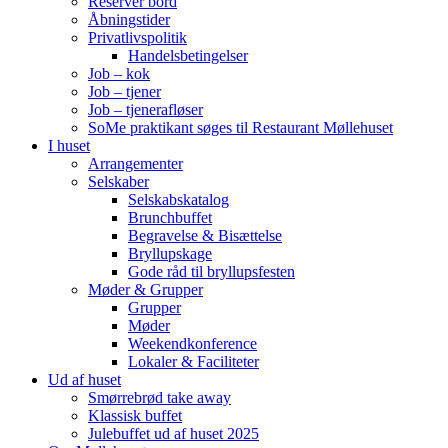
Reserver bord
Åbningstider
Privatlivspolitik
Handelsbetingelser
Job – kok
Job – tjener
Job – tjenerafløser
SoMe praktikant søges til Restaurant Møllehuset
I huset
Arrangementer
Selskaber
Selskabskatalog
Brunchbuffet
Begravelse & Bisættelse
Bryllupskage
Gode råd til bryllupsfesten
Møder & Grupper
Grupper
Møder
Weekendkonference
Lokaler & Faciliteter
Ud af huset
Smørrebrød take away
Klassisk buffet
Julebuffet ud af huset 2025