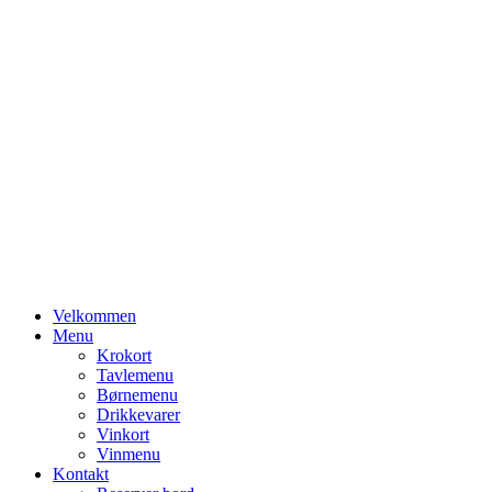
Primary
Velkommen
Menu
Menu
Krokort
Tavlemenu
Børnemenu
Drikkevarer
Vinkort
Vinmenu
Kontakt