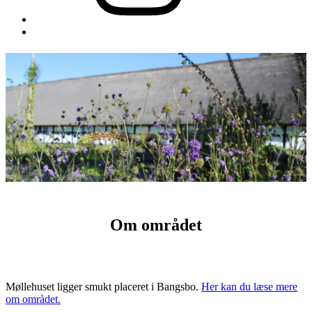
Back
to
top
↑
Om området
Møllehuset ligger smukt placeret i Bangsbo.
Her kan du læse mere
om området.