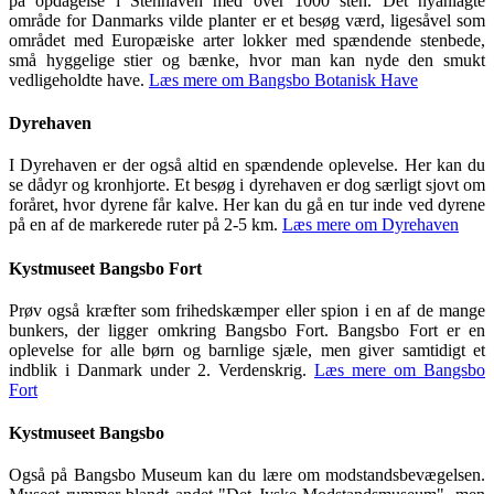
på opdagelse i Stenhaven med over 1000 sten. Det nyanlagte
område for Danmarks vilde planter er et besøg værd, ligesåvel som
området med Europæiske arter lokker med spændende stenbede,
små hyggelige stier og bænke, hvor man kan nyde den smukt
vedligeholdte have.
Læs mere om Bangsbo Botanisk Have
Dyrehaven
I Dyrehaven er der også altid en spændende oplevelse. Her kan du
se dådyr og kronhjorte. Et besøg i dyrehaven er dog særligt sjovt om
foråret, hvor dyrene får kalve. Her kan du gå en tur inde ved dyrene
på en af de markerede ruter på 2-5 km.
Læs mere om Dyrehaven
Kystmuseet Bangsbo Fort
Prøv også kræfter som frihedskæmper eller spion i en af de mange
bunkers, der ligger omkring Bangsbo Fort. Bangsbo Fort er en
oplevelse for alle børn og barnlige sjæle, men giver samtidigt et
indblik i Danmark under 2. Verdenskrig.
Læs mere om Bangsbo
Fort
Kystmuseet Bangsbo
Også på Bangsbo Museum kan du lære om modstandsbevægelsen.