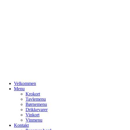
Primary
Velkommen
Menu
Menu
Krokort
Tavlemenu
Børnemenu
Drikkevarer
Vinkort
Vinmenu
Kontakt