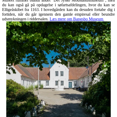
Museet rummer blandt andet "Det Jyske Modstandsmuseum", men
du kan også gå på opdagelse i søfartsafdelingen, hvor du kan se
Elligeåskibet fra 1163. I hovedgården kan du desuden fortabe dig i
fortiden, når du går igennem den gamle empiresal eller beundre
udsmykningen i riddersalen.
Læs mere om Bangsbo Museum