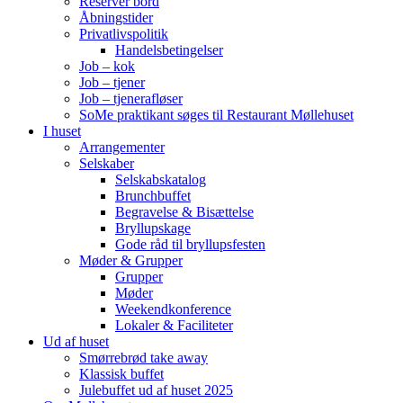
Reserver bord
Åbningstider
Privatlivspolitik
Handelsbetingelser
Job – kok
Job – tjener
Job – tjenerafløser
SoMe praktikant søges til Restaurant Møllehuset
I huset
Arrangementer
Selskaber
Selskabskatalog
Brunchbuffet
Begravelse & Bisættelse
Bryllupskage
Gode råd til bryllupsfesten
Møder & Grupper
Grupper
Møder
Weekendkonference
Lokaler & Faciliteter
Ud af huset
Smørrebrød take away
Klassisk buffet
Julebuffet ud af huset 2025