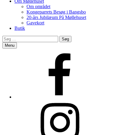
Om Møllehuset
Om området
Kongeparrets Besøg i Bangsbo
20-års Jubilæum På Møllehuset
Gavekort
Butik
Search
Søg
efter:
Menu
Facebook
Instagram