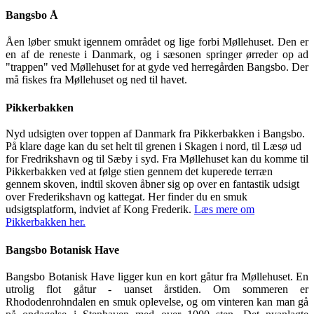
Bangsbo
Å
Åen løber smukt igennem området og lige forbi Møllehuset. Den er
en af de reneste i Danmark, og i sæsonen springer ørreder op ad
"trappen" ved Møllehuset for at gyde ved herregården Bangsbo. Der
må fiskes fra Møllehuset og ned til havet.
Pikkerbakken
Nyd udsigten over toppen af Danmark fra Pikkerbakken i Bangsbo.
På klare dage kan du set helt til grenen i Skagen i nord, til Læsø ud
for Fredrikshavn og til Sæby i syd. Fra Møllehuset kan du komme til
Pikkerbakken ved at følge stien gennem det kuperede terræn
gennem skoven, indtil skoven åbner sig op over en fantastik udsigt
over Frederikshavn og kattegat. Her finder du en smuk
udsigtsplatform, indviet af Kong Frederik.
Læs mere om
Pikkerbakken her.
Bangsbo Botanisk Have
Bangsbo Botanisk Have ligger kun en kort gåtur fra Møllehuset. En
utrolig flot gåtur - uanset årstiden. Om sommeren er
Rhododenrohndalen en smuk oplevelse, og om vinteren kan man gå