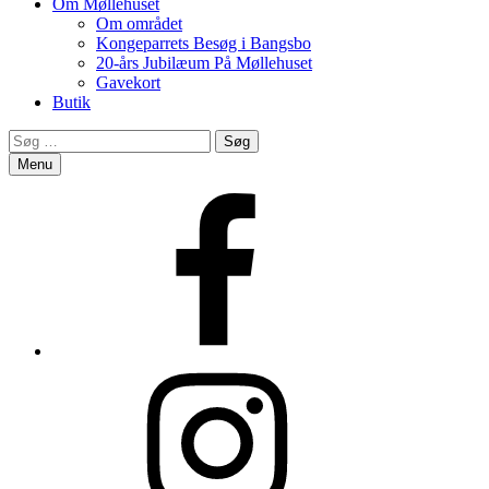
Om Møllehuset
Om området
Kongeparrets Besøg i Bangsbo
20-års Jubilæum På Møllehuset
Gavekort
Butik
Search
Søg
efter:
Menu
Facebook
Instagram