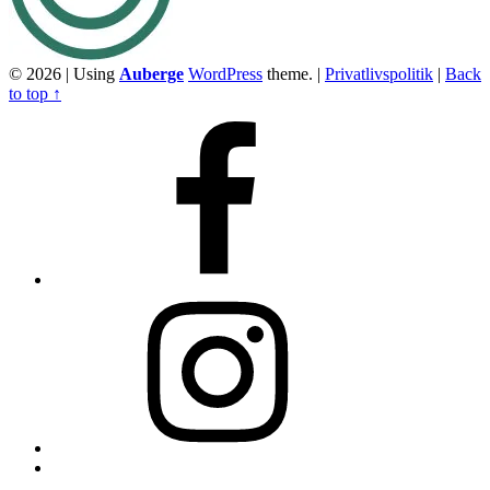
© 2026
|
Using
Auberge
WordPress
theme.
|
Privatlivspolitik
|
Back
to top ↑
Facebook
Instagram
Back
to