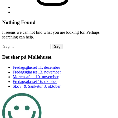
Back
to
top
Nothing Found
↑
It seems we can not find what you are looking for. Perhaps
searching can help.
Søg
efter:
Footer
Det sker på Møllehuset
sidebar
Fredagsglasset 11. december
Fredagsglasset 13. november
Mortensaften 10. november
Fredagsglasset 16. oktober
Skov- & Sanketur 3. oktober