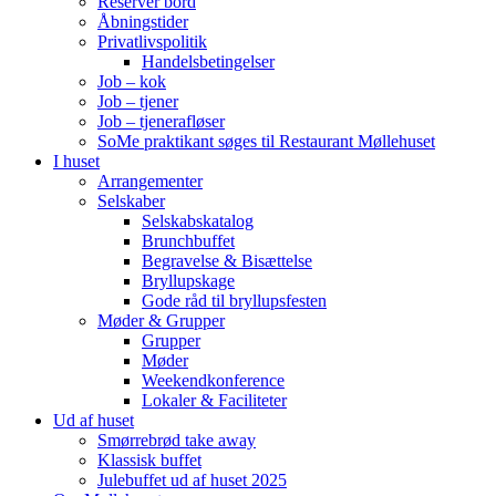
Reserver bord
Åbningstider
Privatlivspolitik
Handelsbetingelser
Job – kok
Job – tjener
Job – tjenerafløser
SoMe praktikant søges til Restaurant Møllehuset
I huset
Arrangementer
Selskaber
Selskabskatalog
Brunchbuffet
Begravelse & Bisættelse
Bryllupskage
Gode råd til bryllupsfesten
Møder & Grupper
Grupper
Møder
Weekendkonference
Lokaler & Faciliteter
Ud af huset
Smørrebrød take away
Klassisk buffet
Julebuffet ud af huset 2025