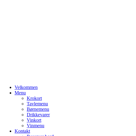
Primary
Velkommen
Menu
Menu
Krokort
Tavlemenu
Børnemenu
Drikkevarer
Vinkort
Vinmenu
Kontakt