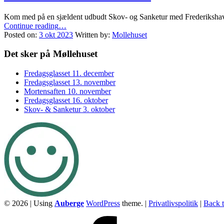
Kom med på en sjældent udbudt Skov- og Sanketur med Frederikshav
“Skov-
Continue reading
…
&
Posted on:
3 okt 2023
Written by:
Mollehuset
Sanketur
3.
Footer
Det sker på Møllehuset
oktober”
sidebar
Fredagsglasset 11. december
Fredagsglasset 13. november
Mortensaften 10. november
Fredagsglasset 16. oktober
Skov- & Sanketur 3. oktober
© 2026
|
Using
Auberge
WordPress
theme.
|
Privatlivspolitik
|
Back t
Facebook