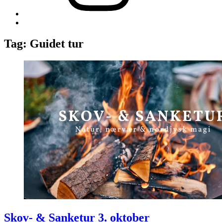
Back
to
top
Tag:
Guidet tur
↑
Skov- & Sanketur 3. oktober