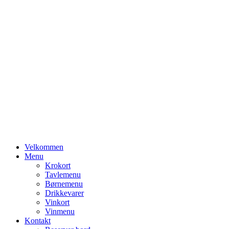
Primary
Velkommen
Menu
Menu
Krokort
Tavlemenu
Børnemenu
Drikkevarer
Vinkort
Vinmenu
Kontakt