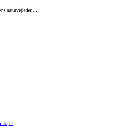
ns naturvejleder,…
o top ↑