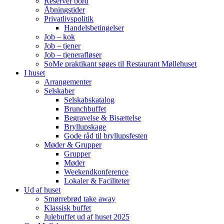
Reserver bord
Åbningstider
Privatlivspolitik
Handelsbetingelser
Job – kok
Job – tjener
Job – tjenerafløser
SoMe praktikant søges til Restaurant Møllehuset
I huset
Arrangementer
Selskaber
Selskabskatalog
Brunchbuffet
Begravelse & Bisættelse
Bryllupskage
Gode råd til bryllupsfesten
Møder & Grupper
Grupper
Møder
Weekendkonference
Lokaler & Faciliteter
Ud af huset
Smørrebrød take away
Klassisk buffet
Julebuffet ud af huset 2025