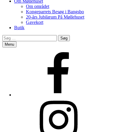
Om Møllehuset
Om området
Kongeparrets Besøg i Bangsbo
20-års Jubilæum På Møllehuset
Gavekort
Butik
Search
Søg
efter:
Menu
Facebook
Instagram