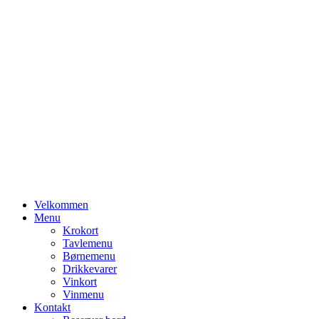
Primary
Velkommen
Menu
Menu
Krokort
Tavlemenu
Børnemenu
Drikkevarer
Vinkort
Vinmenu
Kontakt