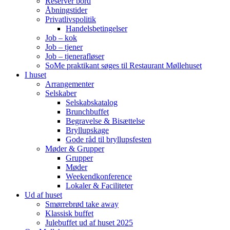
Reserver bord
Åbningstider
Privatlivspolitik
Handelsbetingelser
Job – kok
Job – tjener
Job – tjenerafløser
SoMe praktikant søges til Restaurant Møllehuset
I huset
Arrangementer
Selskaber
Selskabskatalog
Brunchbuffet
Begravelse & Bisættelse
Bryllupskage
Gode råd til bryllupsfesten
Møder & Grupper
Grupper
Møder
Weekendkonference
Lokaler & Faciliteter
Ud af huset
Smørrebrød take away
Klassisk buffet
Julebuffet ud af huset 2025