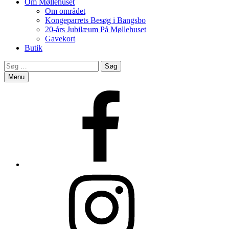
Om Møllehuset
Om området
Kongeparrets Besøg i Bangsbo
20-års Jubilæum På Møllehuset
Gavekort
Butik
Search
Søg
efter:
Menu
Facebook
Instagram