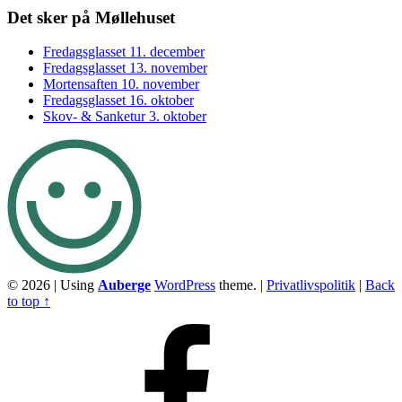
Footer
Det sker på Møllehuset
sidebar
Fredagsglasset 11. december
Fredagsglasset 13. november
Mortensaften 10. november
Fredagsglasset 16. oktober
Skov- & Sanketur 3. oktober
© 2026
|
Using
Auberge
WordPress
theme.
|
Privatlivspolitik
|
Back
to top ↑
Facebook