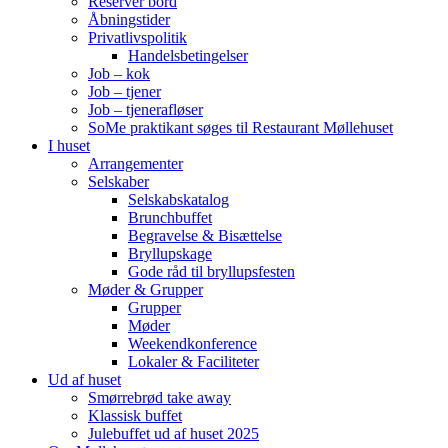
Reserver bord
Åbningstider
Privatlivspolitik
Handelsbetingelser
Job – kok
Job – tjener
Job – tjenerafløser
SoMe praktikant søges til Restaurant Møllehuset
I huset
Arrangementer
Selskaber
Selskabskatalog
Brunchbuffet
Begravelse & Bisættelse
Bryllupskage
Gode råd til bryllupsfesten
Møder & Grupper
Grupper
Møder
Weekendkonference
Lokaler & Faciliteter
Ud af huset
Smørrebrød take away
Klassisk buffet
Julebuffet ud af huset 2025