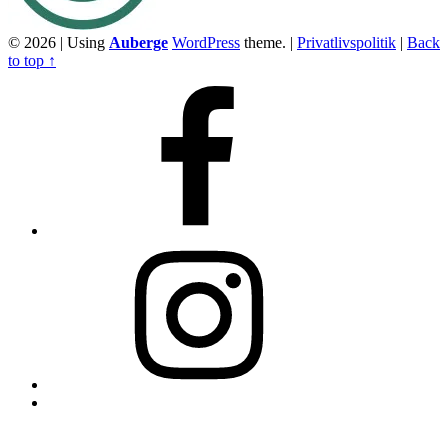
© 2026
|
Using
Auberge
WordPress
theme.
|
Privatlivspolitik
|
Back
to top ↑
Facebook
Instagram
Back
to
top