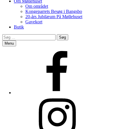
Om Møllehuset
Om området
Kongeparrets Besøg i Bangsbo
20-års Jubilæum På Møllehuset
Gavekort
Butik
Search
Søg
efter:
Menu
Facebook
Instagram