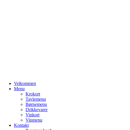
Primary
Velkommen
Menu
Menu
Krokort
Tavlemenu
Børnemenu
Drikkevarer
Vinkort
Vinmenu
Kontakt