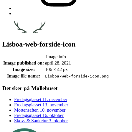
Back
to
top
↑
Lisboa-web-forside-icon
Image info
Image published on:
april 28, 2021
Image size:
106 × 42 px
Image file name:
Lisboa-web-forside-icon.png
Footer
Det sker på Møllehuset
sidebar
Fredagsglasset 11. december
Fredagsglasset 13. november
Mortensaften 10. november
Fredagsglasset 16. oktober
Skov- & Sanketur 3. oktober