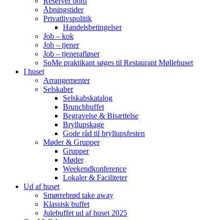
Reserver bord
Åbningstider
Privatlivspolitik
Handelsbetingelser
Job – kok
Job – tjener
Job – tjenerafløser
SoMe praktikant søges til Restaurant Møllehuset
I huset
Arrangementer
Selskaber
Selskabskatalog
Brunchbuffet
Begravelse & Bisættelse
Bryllupskage
Gode råd til bryllupsfesten
Møder & Grupper
Grupper
Møder
Weekendkonference
Lokaler & Faciliteter
Ud af huset
Smørrebrød take away
Klassisk buffet
Julebuffet ud af huset 2025