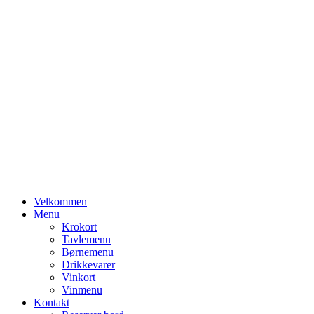
Primary
Velkommen
Menu
Menu
Krokort
Tavlemenu
Børnemenu
Drikkevarer
Vinkort
Vinmenu
Kontakt