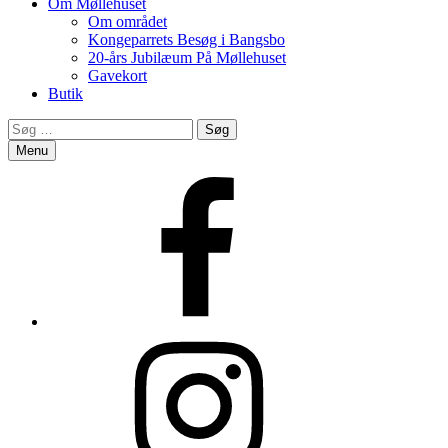
Om Møllehuset
Om området
Kongeparrets Besøg i Bangsbo
20-års Jubilæum På Møllehuset
Gavekort
Butik
Search
Søg
efter:
Menu
Facebook
Instagram