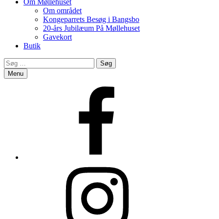
Om Møllehuset
Om området
Kongeparrets Besøg i Bangsbo
20-års Jubilæum På Møllehuset
Gavekort
Butik
Search
Søg
efter:
Menu
Facebook
Instagram