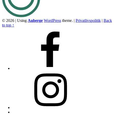
© 2026
|
Using
Auberge
WordPress
theme.
|
Privatlivspolitik
|
Back
to top ↑
Facebook
Instagram
Back