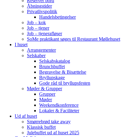
Reserver bord
Åbningstider
Privatlivspolitik
Handelsbetingelser
Job – kok
Job – tjener
Job – tjenerafløser
SoMe praktikant søges til Restaurant Møllehuset
I huset
Arrangementer
Selskaber
Selskabskatalog
Brunchbuffet
Begravelse & Bisættelse
Bryllupskage
Gode råd til bryllupsfesten
Møder & Grupper
Grupper
Møder
Weekendkonference
Lokaler & Faciliteter
Ud af huset
Smørrebrød take away
Klassisk buffet
Julebuffet ud af huset 2025