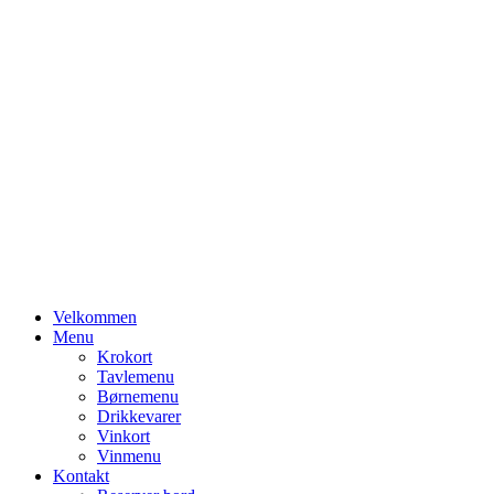
Primary
Velkommen
Menu
Menu
Krokort
Tavlemenu
Børnemenu
Drikkevarer
Vinkort
Vinmenu
Kontakt