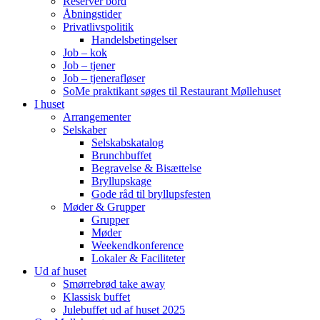
Reserver bord
Åbningstider
Privatlivspolitik
Handelsbetingelser
Job – kok
Job – tjener
Job – tjenerafløser
SoMe praktikant søges til Restaurant Møllehuset
I huset
Arrangementer
Selskaber
Selskabskatalog
Brunchbuffet
Begravelse & Bisættelse
Bryllupskage
Gode råd til bryllupsfesten
Møder & Grupper
Grupper
Møder
Weekendkonference
Lokaler & Faciliteter
Ud af huset
Smørrebrød take away
Klassisk buffet
Julebuffet ud af huset 2025