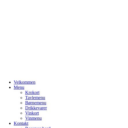
Primary
Velkommen
Menu
Menu
Krokort
Tavlemenu
Børnemenu
Drikkevarer
Vinkort
Vinmenu
Kontakt