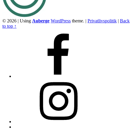
© 2026
|
Using
Auberge
WordPress
theme.
|
Privatlivspolitik
|
Back
to top ↑
Facebook
Instagram
Back
to