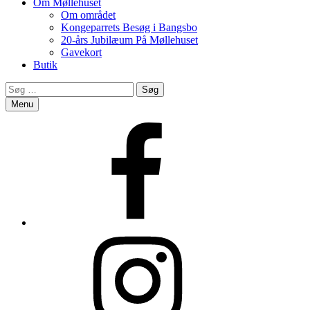
Om Møllehuset
Om området
Kongeparrets Besøg i Bangsbo
20-års Jubilæum På Møllehuset
Gavekort
Butik
Search
Søg
efter:
Menu
Facebook
Instagram