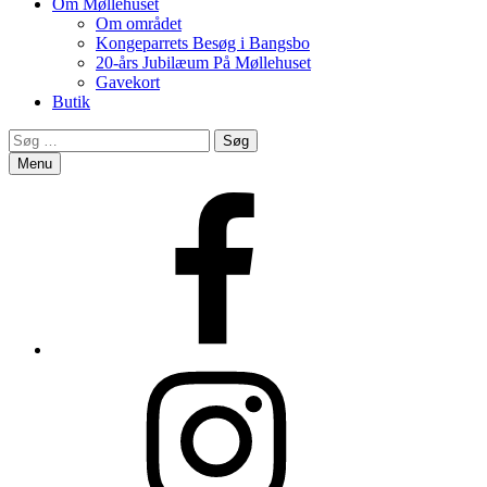
Om Møllehuset
Om området
Kongeparrets Besøg i Bangsbo
20-års Jubilæum På Møllehuset
Gavekort
Butik
Search
Søg
efter:
Menu
Facebook
Instagram