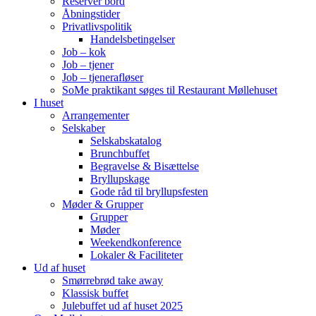
Reserver bord
Åbningstider
Privatlivspolitik
Handelsbetingelser
Job – kok
Job – tjener
Job – tjenerafløser
SoMe praktikant søges til Restaurant Møllehuset
I huset
Arrangementer
Selskaber
Selskabskatalog
Brunchbuffet
Begravelse & Bisættelse
Bryllupskage
Gode råd til bryllupsfesten
Møder & Grupper
Grupper
Møder
Weekendkonference
Lokaler & Faciliteter
Ud af huset
Smørrebrød take away
Klassisk buffet
Julebuffet ud af huset 2025