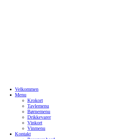
Primary
Velkommen
Menu
Menu
Krokort
Tavlemenu
Børnemenu
Drikkevarer
Vinkort
Vinmenu
Kontakt