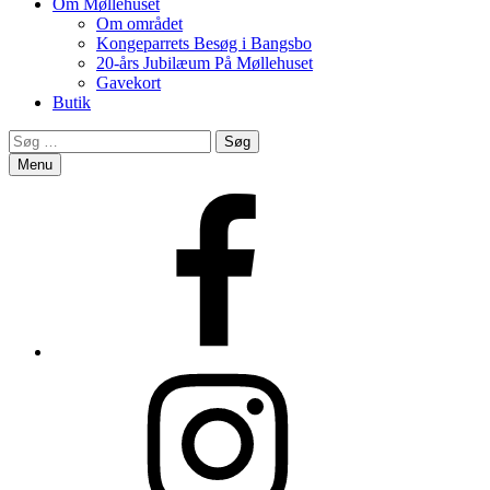
Om Møllehuset
Om området
Kongeparrets Besøg i Bangsbo
20-års Jubilæum På Møllehuset
Gavekort
Butik
Search
Søg
efter:
Menu
Facebook
Instagram