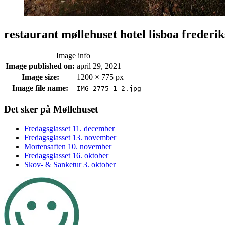
restaurant møllehuset hotel lisboa freder
Image info
Image published on:
april 29, 2021
Image size:
1200 × 775 px
Image file name:
IMG_2775-1-2.jpg
Footer
Det sker på Møllehuset
sidebar
Fredagsglasset 11. december
Fredagsglasset 13. november
Mortensaften 10. november
Fredagsglasset 16. oktober
Skov- & Sanketur 3. oktober