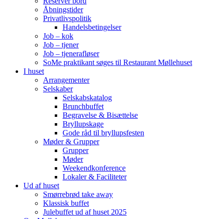
Reserver bord
Åbningstider
Privatlivspolitik
Handelsbetingelser
Job – kok
Job – tjener
Job – tjenerafløser
SoMe praktikant søges til Restaurant Møllehuset
I huset
Arrangementer
Selskaber
Selskabskatalog
Brunchbuffet
Begravelse & Bisættelse
Bryllupskage
Gode råd til bryllupsfesten
Møder & Grupper
Grupper
Møder
Weekendkonference
Lokaler & Faciliteter
Ud af huset
Smørrebrød take away
Klassisk buffet
Julebuffet ud af huset 2025