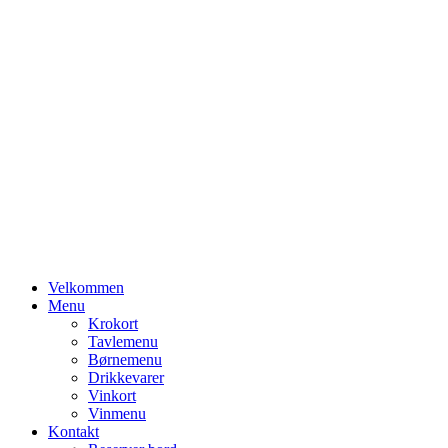
Primary
Velkommen
Menu
Menu
Krokort
Tavlemenu
Børnemenu
Drikkevarer
Vinkort
Vinmenu
Kontakt