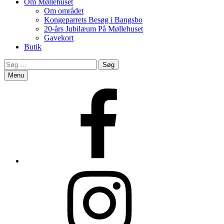
Om Møllehuset
Om området
Kongeparrets Besøg i Bangsbo
20-års Jubilæum På Møllehuset
Gavekort
Butik
Search
Søg
efter:
Menu
Facebook
Instagram