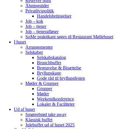
Reserver bord
Åbningstider
Privatlivspolitik
Handelsbetingelser
Job – kok
Job – tjener
Job – tjenerafløser
SoMe praktikant søges til Restaurant Møllehuset
I huset
Arrangementer
Selskaber
Selskabskatalog
Brunchbuffet
Begravelse & Bisættelse
Bryllupskage
Gode råd til bryllupsfesten
Møder & Grupper
Grupper
Møder
Weekendkonference
Lokaler & Faciliteter
Ud af huset
Smørrebrød take away
Klassisk buffet
Julebuffet ud af huset 2025