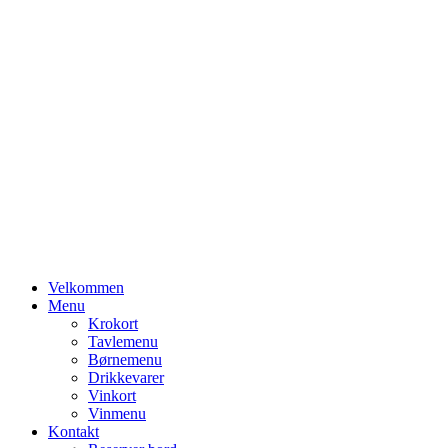
Primary
Velkommen
Menu
Menu
Krokort
Tavlemenu
Børnemenu
Drikkevarer
Vinkort
Vinmenu
Kontakt