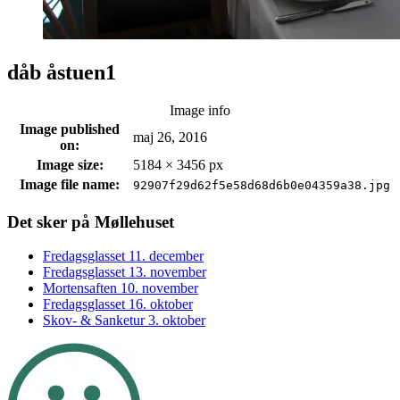
dåb åstuen1
Image info
Image published
maj 26, 2016
on:
Image size:
5184 × 3456 px
Image file name:
92907f29d62f5e58d68d6b0e04359a38.jpg
Footer
Det sker på Møllehuset
sidebar
Fredagsglasset 11. december
Fredagsglasset 13. november
Mortensaften 10. november
Fredagsglasset 16. oktober
Skov- & Sanketur 3. oktober