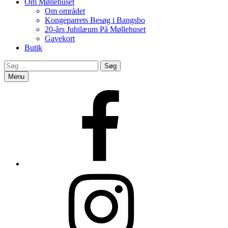
Om Møllehuset
Om området
Kongeparrets Besøg i Bangsbo
20-års Jubilæum På Møllehuset
Gavekort
Butik
Search
Søg
efter:
Menu
Facebook
Instagram