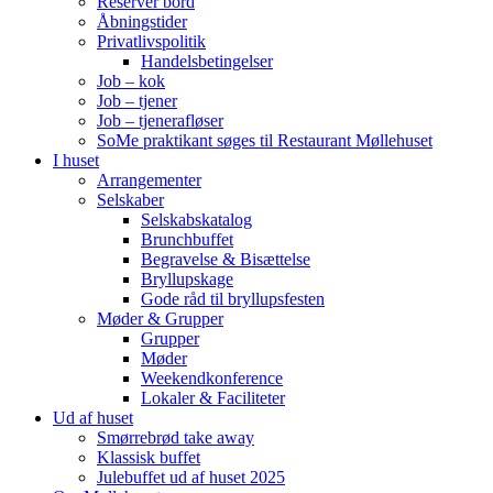
Reserver bord
Åbningstider
Privatlivspolitik
Handelsbetingelser
Job – kok
Job – tjener
Job – tjenerafløser
SoMe praktikant søges til Restaurant Møllehuset
I huset
Arrangementer
Selskaber
Selskabskatalog
Brunchbuffet
Begravelse & Bisættelse
Bryllupskage
Gode råd til bryllupsfesten
Møder & Grupper
Grupper
Møder
Weekendkonference
Lokaler & Faciliteter
Ud af huset
Smørrebrød take away
Klassisk buffet
Julebuffet ud af huset 2025