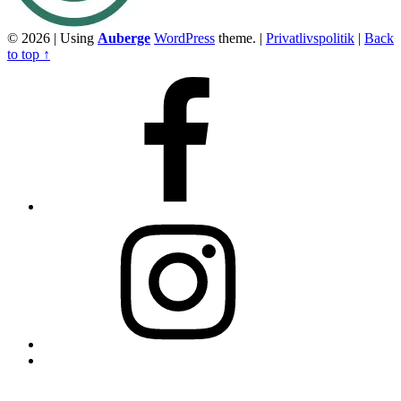
© 2026
|
Using
Auberge
WordPress
theme.
|
Privatlivspolitik
|
Back
to top ↑
Facebook
Instagram
Back
to
top