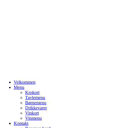
Primary
Velkommen
Menu
Menu
Krokort
Tavlemenu
Børnemenu
Drikkevarer
Vinkort
Vinmenu
Kontakt