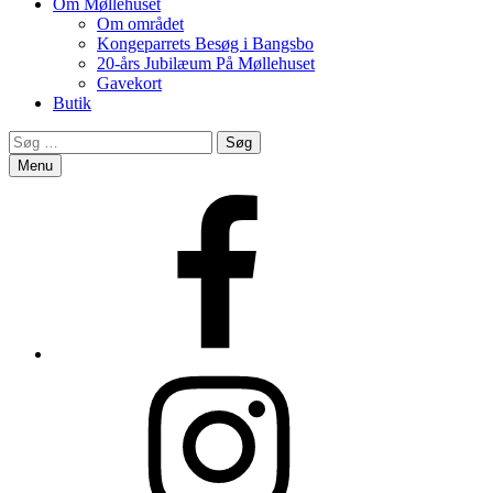
Om Møllehuset
Om området
Kongeparrets Besøg i Bangsbo
20-års Jubilæum På Møllehuset
Gavekort
Butik
Search
Søg
efter:
Menu
Facebook
Instagram