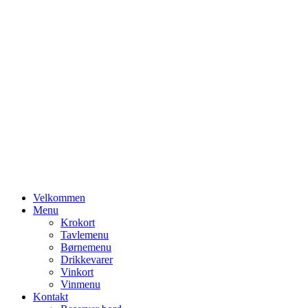
Primary
Velkommen
Menu
Menu
Krokort
Tavlemenu
Børnemenu
Drikkevarer
Vinkort
Vinmenu
Kontakt