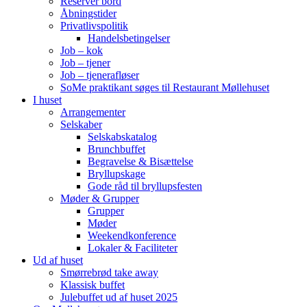
Reserver bord
Åbningstider
Privatlivspolitik
Handelsbetingelser
Job – kok
Job – tjener
Job – tjenerafløser
SoMe praktikant søges til Restaurant Møllehuset
I huset
Arrangementer
Selskaber
Selskabskatalog
Brunchbuffet
Begravelse & Bisættelse
Bryllupskage
Gode råd til bryllupsfesten
Møder & Grupper
Grupper
Møder
Weekendkonference
Lokaler & Faciliteter
Ud af huset
Smørrebrød take away
Klassisk buffet
Julebuffet ud af huset 2025