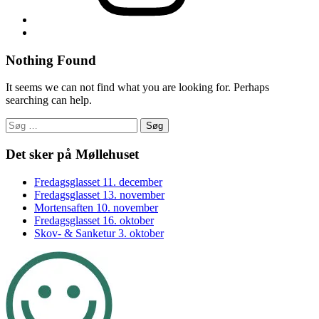
Back
to
top
Nothing Found
↑
It seems we can not find what you are looking for. Perhaps
searching can help.
Søg
efter:
Footer
Det sker på Møllehuset
sidebar
Fredagsglasset 11. december
Fredagsglasset 13. november
Mortensaften 10. november
Fredagsglasset 16. oktober
Skov- & Sanketur 3. oktober