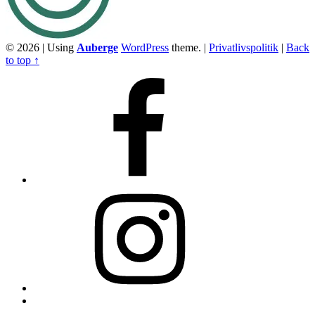
© 2026
|
Using
Auberge
WordPress
theme.
|
Privatlivspolitik
|
Back
to top ↑
Facebook
Instagram
Back
to