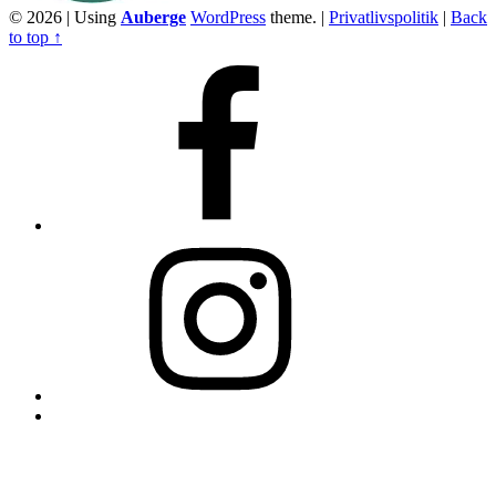
© 2026
|
Using
Auberge
WordPress
theme.
|
Privatlivspolitik
|
Back
to top ↑
Facebook
Instagram
Back
to
top
↑