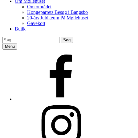
Om Møllehuset
Om området
Kongeparrets Besøg i Bangsbo
20-års Jubilæum På Møllehuset
Gavekort
Butik
Search
Søg
efter:
Menu
Facebook
Instagram