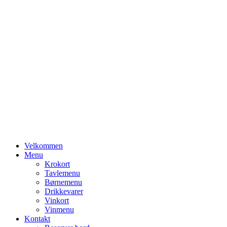
Primary
Velkommen
Menu
Menu
Krokort
Tavlemenu
Børnemenu
Drikkevarer
Vinkort
Vinmenu
Kontakt