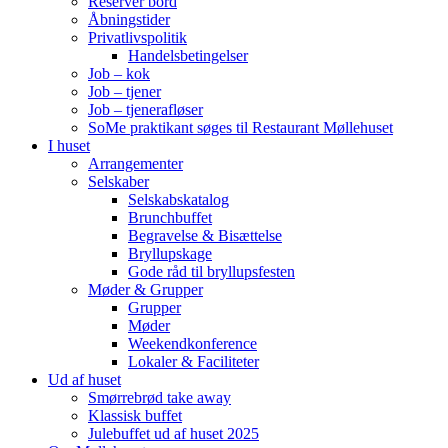
Reserver bord
Åbningstider
Privatlivspolitik
Handelsbetingelser
Job – kok
Job – tjener
Job – tjenerafløser
SoMe praktikant søges til Restaurant Møllehuset
I huset
Arrangementer
Selskaber
Selskabskatalog
Brunchbuffet
Begravelse & Bisættelse
Bryllupskage
Gode råd til bryllupsfesten
Møder & Grupper
Grupper
Møder
Weekendkonference
Lokaler & Faciliteter
Ud af huset
Smørrebrød take away
Klassisk buffet
Julebuffet ud af huset 2025