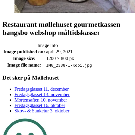
Restaurant møllehuset gourmetkassen
bangsbo webshop måltidskasser
Image info
Image published on:
april 29, 2021
Image size:
1200 × 800 px
Image file name:
IMG_2338-1-Kopi.jpg
Footer
Det sker på Møllehuset
sidebar
Fredagsglasset 11. december
Fredagsglasset 13. november
Mortensaften 10. november
Fredagsglasset 16. oktober
Skov- & Sanketur 3. oktober