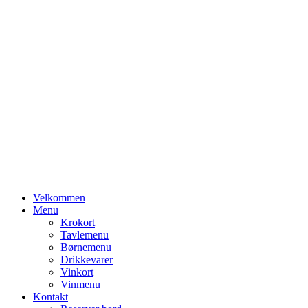
Primary
Velkommen
Menu
Menu
Krokort
Tavlemenu
Børnemenu
Drikkevarer
Vinkort
Vinmenu
Kontakt