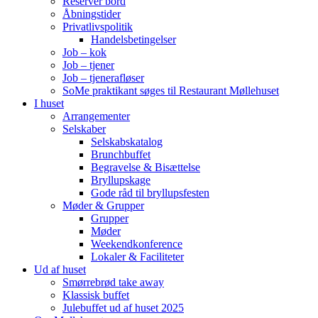
Reserver bord
Åbningstider
Privatlivspolitik
Handelsbetingelser
Job – kok
Job – tjener
Job – tjenerafløser
SoMe praktikant søges til Restaurant Møllehuset
I huset
Arrangementer
Selskaber
Selskabskatalog
Brunchbuffet
Begravelse & Bisættelse
Bryllupskage
Gode råd til bryllupsfesten
Møder & Grupper
Grupper
Møder
Weekendkonference
Lokaler & Faciliteter
Ud af huset
Smørrebrød take away
Klassisk buffet
Julebuffet ud af huset 2025