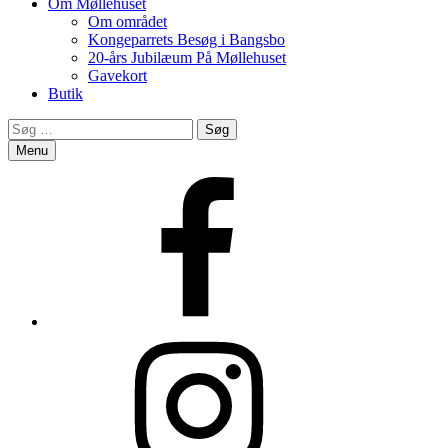
Om Møllehuset
Om området
Kongeparrets Besøg i Bangsbo
20-års Jubilæum På Møllehuset
Gavekort
Butik
Search
Søg
efter:
Menu
Facebook
Instagram