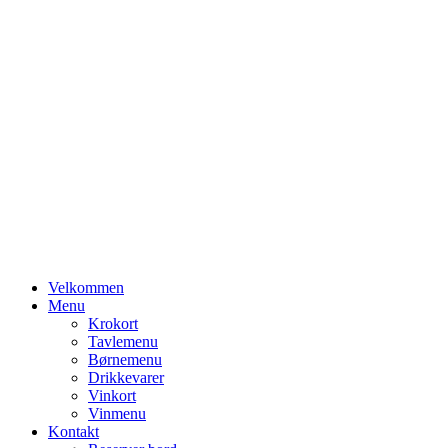
Primary
Velkommen
Menu
Menu
Krokort
Tavlemenu
Børnemenu
Drikkevarer
Vinkort
Vinmenu
Kontakt