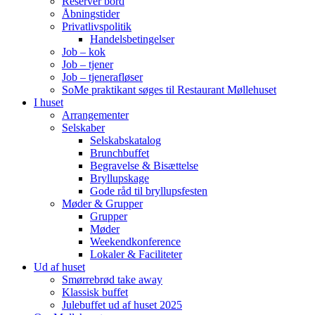
Reserver bord
Åbningstider
Privatlivspolitik
Handelsbetingelser
Job – kok
Job – tjener
Job – tjenerafløser
SoMe praktikant søges til Restaurant Møllehuset
I huset
Arrangementer
Selskaber
Selskabskatalog
Brunchbuffet
Begravelse & Bisættelse
Bryllupskage
Gode råd til bryllupsfesten
Møder & Grupper
Grupper
Møder
Weekendkonference
Lokaler & Faciliteter
Ud af huset
Smørrebrød take away
Klassisk buffet
Julebuffet ud af huset 2025