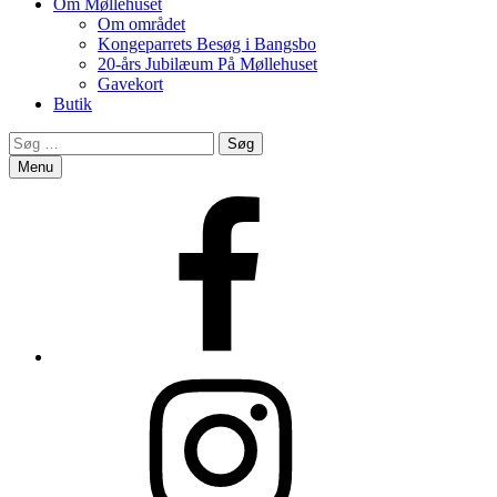
Om Møllehuset
Om området
Kongeparrets Besøg i Bangsbo
20-års Jubilæum På Møllehuset
Gavekort
Butik
Search
Søg
efter:
Menu
Facebook
Instagram