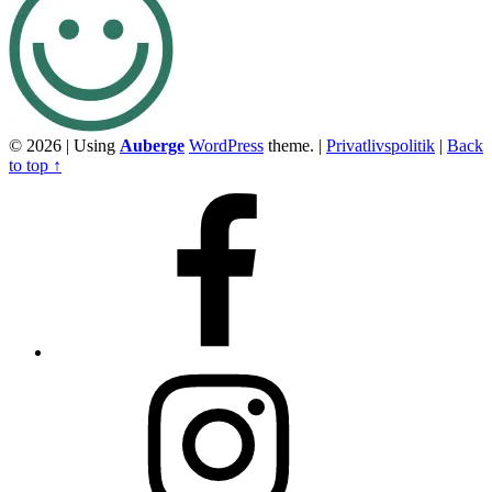
© 2026
|
Using
Auberge
WordPress
theme.
|
Privatlivspolitik
|
Back
to top ↑
Facebook
Instagram