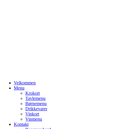
Primary
Velkommen
Menu
Menu
Krokort
Tavlemenu
Børnemenu
Drikkevarer
Vinkort
Vinmenu
Kontakt