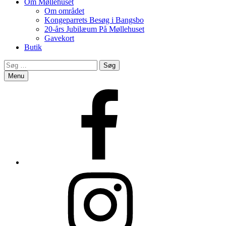
Om Møllehuset
Om området
Kongeparrets Besøg i Bangsbo
20-års Jubilæum På Møllehuset
Gavekort
Butik
Search
Søg
efter:
Menu
Facebook
Instagram